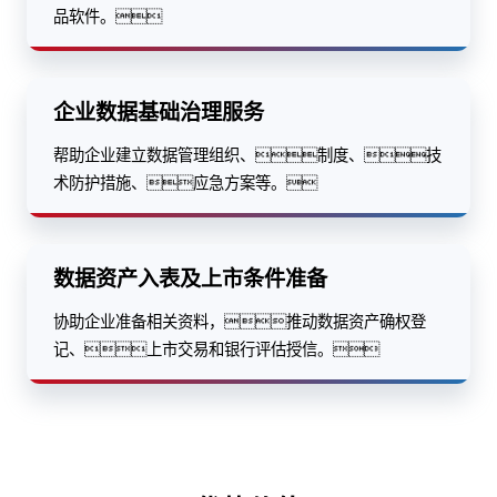
品软件。
企业数据基础治理服务
帮助企业建立数据管理组织、制度、技
术防护措施、应急方案等。
数据资产入表及上市条件准备
协助企业准备相关资料，推动数据资产确权登
记、上市交易和银行评估授信。