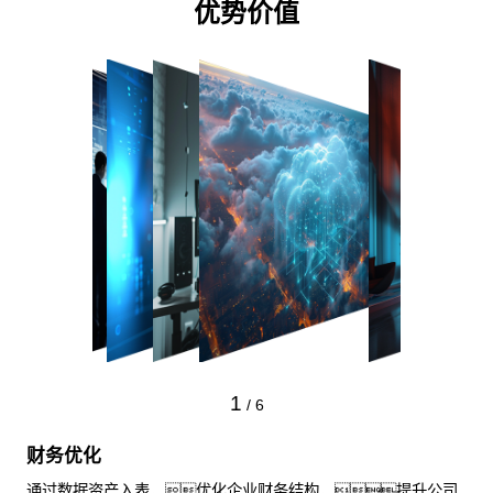
优势价值
1
/
6
财务优化
通过数据资产入表，优化企业财务结构，提升公司