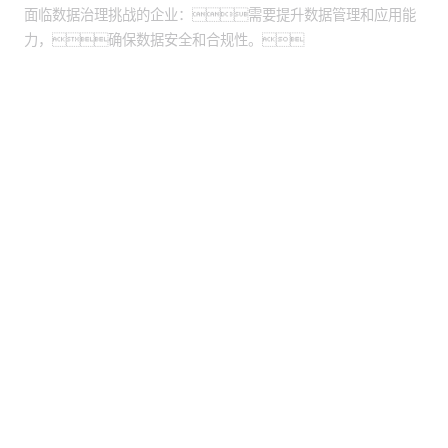
面临数据治理挑战的企业：需要提升数据管理和应用能
力，确保数据安全和合规性。
股票代码：000034.SZ
古天乐代言太阳集团
古天乐代言太阳集团
古天乐代言太阳集团
138控股
138信息
138问学
古天乐代言太阳集团
古天乐代言太阳集团
古天乐代言太阳集团
138鲲泰
138云科
138商桥
山石网科
高科数聚
GoPomelo
联系我们
隐私政策
法律声明