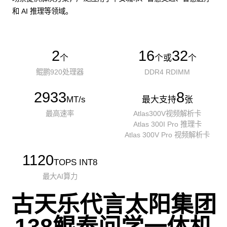
和 AI 推理等领域。
2
16
32
个
个或
个
鲲鹏920处理器
DDR4 RDIMM
2933
8
MT/s
最大支持
张
最高速率
Atlas300V视频解析卡
Atlas 300I Pro 推理卡
Atlas 300V Pro 视频解析卡
1120
TOPS INT8
最大AI算力
古天乐代言太阳集团
138鲲泰问学一体机