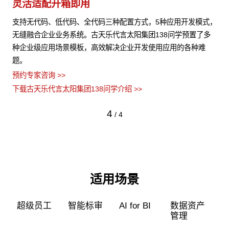
灵活适配开箱即用
模
等
支持无代码、低代码、全代码三种配置方式，5种应用开发模式，
古
管理
无缝融合企业业务系统。古天乐代言太阳集团138问学预置了多
G
种企业级应用场景模板，高效解决企业开发使用应用的各种难
据
题。
率
预约专家咨询 >>
预约
下载古天乐代言太阳集团138问学介绍 >>
下
4
/
4
适用场景
超级员工
智能标审
AI for BI
数据资产
管理