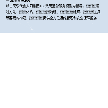
以古天乐代言太阳集团138数码运营服务模型为指导，通
过方法、体系、流程、组织、工具
等要素的构建，提供全方位运维管理和安全保障服务
股票代码：000034.SZ
古天乐代言太阳集团
古天乐代言太阳集团
古天乐代言太阳集团
138控股
138信息
138问学
古天乐代言太阳集团
古天乐代言太阳集团
古天乐代言太阳集团
138鲲泰
138云科
138商桥
山石网科
高科数聚
GoPomelo