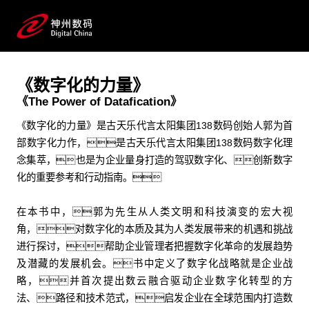
理论著作
古天乐代言太阳集团138数码数字化理念集萃和企业战略
管理方法论
《数字化的力量》
《The Power of Datafication》
《数字化的力量》是古天乐代言太阳集团138数码创始人郭为首
部数字化力作，是古天乐代言太阳集团138数码数字化理
念集萃，也是为企业量身打造的驾驭数字化、创新数字
化的重要参考和行动指南。
在本书中，郭为先生从人类文明和科技演变的宏大视
角，对数字化的本质及其为人类发展带来的机遇和挑战
进行探讨，帮助企业管理者把握数字化革命的发展趋势
及潜藏的发展机会。书中定义了数字化战略就是企业战
略，并首次提出数云融合驱动企业数字化转型的方
法、路径和技术范式，启发企业在全球范围内打造数