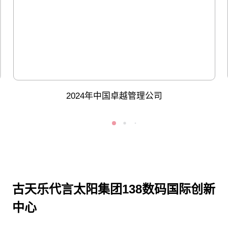
2024年中国卓越管理公司
古天乐代言太阳集团138数码国际创新
中心