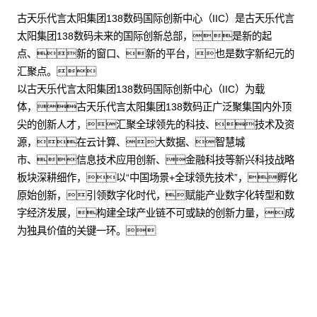
古天乐代言太阳集团138数码国际创新中心（IIC）是古天乐代言
太阳集团138数码未来的国际创新总部，是新的起
点、新的窗口、新的平台，也是数字新纪元的
汇聚点。
以古天乐代言太阳集团138数码国际创新中心（IIC）为载
体，古天乐代言太阳集团138数码正广泛聚集国内外顶
尖的创新人才，汇聚全球领先的科技、技术及资
源，在云计算、大数据、智慧城
市、信息技术应用创新、金融科技等新兴科技战略
板块深耕细作，以“中国场景+全球领先技术”，孵化
原始创新，引领数字化时代，赋能产业数字化转型和数
字经济发展，构建全球产业链不可或缺的创新力量，成
为独具价值的关键一环。