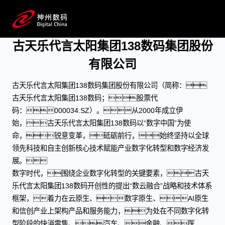
关于古天乐代言太阳集团138数码
成为领先的数字化转型合作伙伴
古天乐代言太阳集团138数码集团股份
有限公司
古天乐代言太阳集团138数码集团股份有限公司（简称：
古天乐代言太阳集团138数码；股票代
码：000034.SZ）。从2000年成立伊
始，古天乐代言太阳集团138数码以“数字中国”为使
命，锐意变革，砥砺前行，始终坚持以全球
领先科技和自主创新核心技术赋能产业数字化转型和数字经济发
展。
数字时代，围绕企业数字化转型的关键要素，古天
乐代言太阳集团138数码开创性的提出“数云融合”战略和技术体系
框架，着力在云原生、数字原生、AI原生
和信创产业上架构产品和服务能力，为处在不同数字化转
型阶段的快消零售、汽车、金融、医