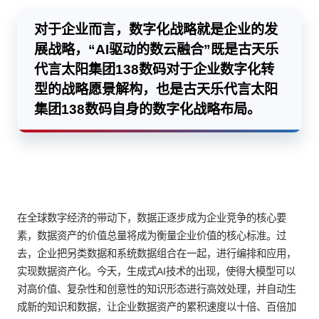
对于企业而言，数字化战略就是企业的发
展战略，“AI驱动的数云融合”既是古天乐
代言太阳集团138数码对于企业数字化转
型的战略愿景解构，也是古天乐代言太阳
集团138数码自身的数字化战略布局。
在全球数字经济的带动下，数据正逐步成为企业竞争的核心要
素，数据资产的价值总量将成为衡量企业价值的核心标准。过
去，企业把另类数据和系统数据组合在一起，进行编排和应用，
实现数据资产化。今天，生成式AI技术的出现，使得大模型可以
对高价值、复杂性和创意性的知识形态进行高效处理，并自动生
成新的知识和数据，让企业数据资产的累积速度以十倍、百倍加