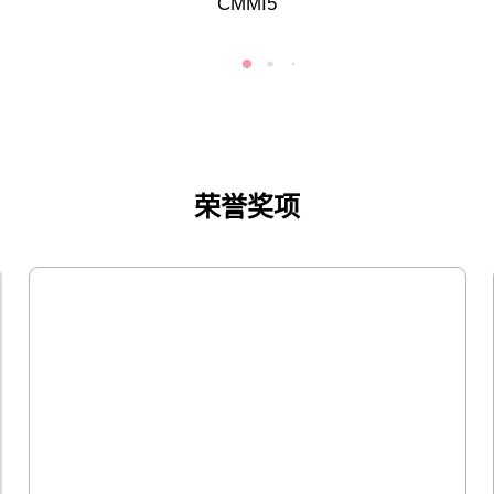
CMMI5
荣誉奖项